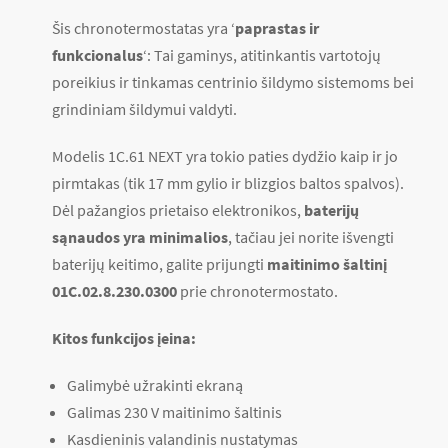
Šis chronotermostatas yra ‘
paprastas ir
funkcionalus
‘: Tai gaminys, atitinkantis vartotojų
poreikius ir tinkamas centrinio šildymo sistemoms bei
grindiniam šildymui valdyti.
Modelis 1C.61 NEXT yra tokio paties dydžio kaip ir jo
pirmtakas (tik 17 mm gylio ir blizgios baltos spalvos).
Dėl pažangios prietaiso elektronikos,
baterijų
sąnaudos yra minimalios
, tačiau jei norite išvengti
baterijų keitimo, galite prijungti
maitinimo šaltinį
01C.02.8.230.0300
prie chronotermostato.
Kitos funkcijos įeina:
Galimybė užrakinti ekraną
Galimas 230 V maitinimo šaltinis
Kasdieninis valandinis nustatymas