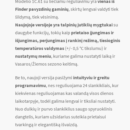
Modelio 1C.61 su liečiamu reguliavimu yra
vienas iš
Finder pavyzdinių gaminių
, skirtų lengvai valdyti tiek
šildymą, tiek vėsinimą.
Naujojoje versijoje yra talpinių jutiklių mygtukai
su
daugybe funkcijų, tokių kaip
prietaiso įjungimas ir
išjungimas, perjungimas į rankinį režimą, tiesioginis
temperatūros valdymas
(+/- 0,5 °C tikslumu) ir
nustatymų meniu
, kuriame galima nustatyti laiką ir
Vasaros/Žiemos sezono keitimą.
Be to, naujoji versija pasižymi
intuityviu ir greitu
programavimu
, nes reguliuojama 24 slankikliais, kur
kiekvienas reguliuojamas kas valandą visos dienos
laikotarpyje, todėl galima lengvai ir tiksliai nustatyti.
Nuo dulkių ir purvo slankiklius saugo spyruoklinis
dangtelis, kuriam užsidarius suteikia prietaisui
tvarkingą ir elegantišką išvaizdą.