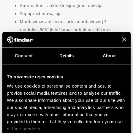
Automatinė, rankinė ir išjungimo funkcija
Supaprastinta sąsaja
Montavimas ant sienos arba montavimas į 3
modulių „503“ įleidžiamas potinkines dėžutes
ATSISIŲSTI TECHNINĘ SPECIFIKACIJĄ
Consent
Details
About
This website uses cookies
We use cookies to personalise content and ads, to
provide social media features and to analyse our traffic.
DISCOVER MORE
We also share information about your use of our site with
our social media, advertising and analytics partners who
may combine it with other information that you’ve
provided to them or that they’ve collected from your use
of their services.