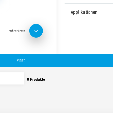
Fassung mit Push-In – Kle
Tragschiene 35 mm (EN 6071
Applikationen
Für Serie 34
Merkmale:
Mehr erfahren
Platzsparend, 6.2 mm b
Installationszeit spar
Doppelklemme “Push-In”
VIDEO
Integrierte Anzeige u
Integrierter Halte- un