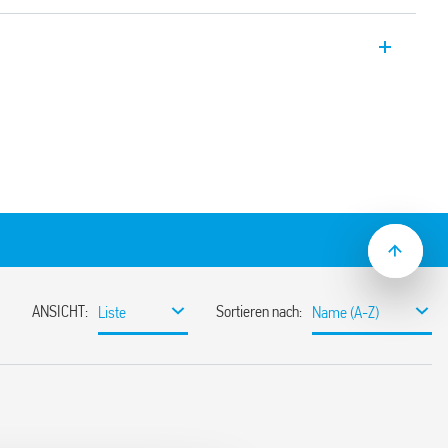
mmen, Schnappbefestigung für
5).
reit
end durch 16-polige Kammbrücken
, Typ 093.62 (siehe Zubehör)
nd EMV-Spulenbeschaltung
d Demontagehebel