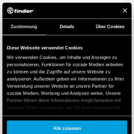
Zustimmung
Details
Über Cookies
Diese Webseite verwendet Cookies
TYP 93.63 – FASSUNG MIT
SCHRAUBKLEMMEN
Wir verwenden Cookies, um Inhalte und Anzeigen zu
personalisieren, Funktionen für soziale Medien anbieten
Platzsparend, 6.2 mm breit
zu können und die Zugriffe auf unsere Website zu
Installationszeit sparend durch 16-polige
analysieren. Außerdem geben wir Informationen zu Ihrer
Kammbrücken
Verwendung unserer Website an unsere Partner für
soziale Medien, Werbung und Analysen weiter. Unsere
Partner führen diese Informationen möglicherweise mit
DETAILS
weiteren Daten zusammen, die Sie ihnen bereitgestellt
haben oder die sie im Rahmen Ihrer Nutzung der Dienste
gesammelt haben.
Alle zulassen