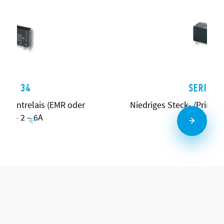
ERIE 34
SERIE 4
 /Printrelais (EMR oder
Niedriges Steck- /Printrel
0,1 – 2 – 6A
– 16A