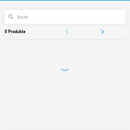
Versorgungsspannung (110… 230) V AC/DC
Heizsystem mit selbstregelndem PTC
PRODUKTLISTE
35 mm Schiene (EN 60715) Montage
DOKUMENTATION
Auch in den folgenden Versionen erhältlich:
ZULASSUNGEN
– 7H.51.0.230.0050 (Heizleistung 50 W)
– 7H.51.0.230.0100 (Heizleistung 100 W)
VIDEO
– 7H.51.0.230.0150 (Heizleistung 150 W)