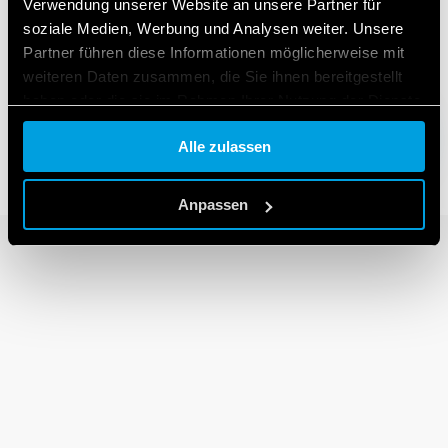
Verwendung unserer Website an unsere Partner für
soziale Medien, Werbung und Analysen weiter. Unsere
Partner führen diese Informationen möglicherweise mit
ERIE 7F
SERIE 7
weiteren Daten zusammen, die Sie ihnen bereitgestellt
lterlüfter
Thermostate und H
haben oder die sie im Rahmen Ihrer Nutzung der Dienste
gesammelt haben.
Alle zulassen
Cookie policy.
Anpassen