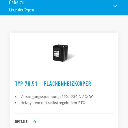
Gehe zu
Betriebsspannung 120…240 V AC/DC, 230 V AC oder 110…
230 V AC/DC
Liste der Typen
Temperaturbegrenzend durch PTC
Touch-Safe Prinzip
Für Tragschiene 35 mm (EN 60715)
LISTE DER TYPEN
DOKUMENTATION
ZULASSUNGEN
VIDEO
TYP 7H.51 - FLÄCHENHEIZKÖRPER
Versorgungsspannung (110... 230) V AC/DC
Heizsystem mit selbstregelndem PTC
DETAILS