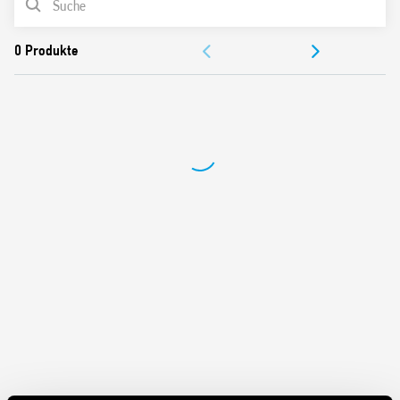
ZULASSUNGEN
Nennleistung 10 A – 250 V
Spannungsfestigkeit zwischen Spule und Kontakten
(1,2/50 μs) 6 kV
Schutzart IP 20
Umgebungstemperatur ° C -25… + 70