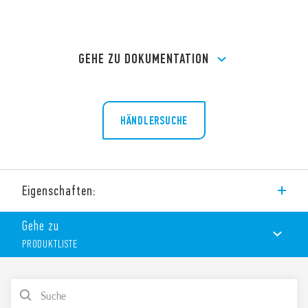
GEHE ZU DOKUMENTATION
HÄNDLERSUCHE
Eigenschaften:
PCB Sockel Typ 94.03 zur Verwendung mit Relais vom Typ
Gehe zu
55.33. Zulassungen je nach Typ.
PRODUKTLISTE
PRODUKTLISTE