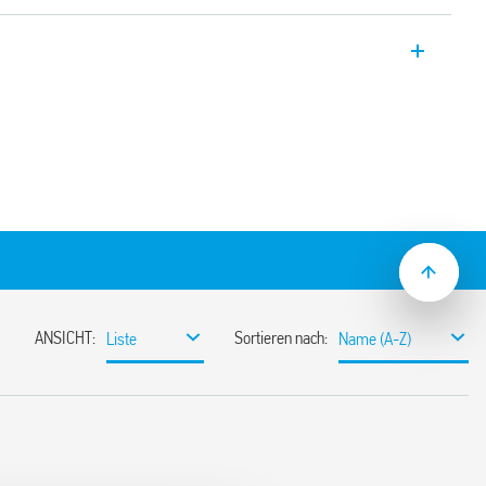
.00, steckbar, multifunktional und mit
 Verwendung mit Steckdosen vom Typ
ungen verfügbar Typ 86.00T.
h: 12… 240 V AC/DC
ar
n erhältlich.