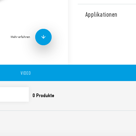
Zeitgebermodule vom Typ 86
mehreren Spannungen, zur
Applikationen
90.02, 90.03, 92.03 96.04.
Ausführung für Bahnanwend
Die Merkmale umfassen:
Mehr erfahren
großer Leistungsbereic
LED Anzeige
ATEX Versionen verfügb
VIDEO
Auch als ATEX/HazLoc-Versio