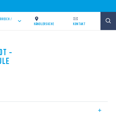
RREICH /
HÄNDLERSUCHE
KONTAKT
0T -
ULE