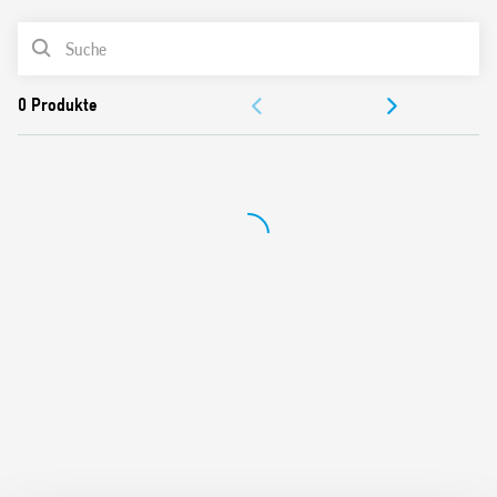
Die Funktionen:
PRODUKTLISTE
AI: Einschaltverzögerung
DI: Intervall
DOKUMENTATION
SW: Symmetrischer Blinker (Startimpuls EIN)
ON
ZULASSUNGEN
GI: Puls verzögert
VIDEO