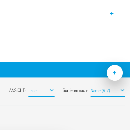
er, Mehrspannungs- und Einzelfunktion
erzögerung).
 s bis 10 Tage
sisolierung
rgungsbereich (24… 240) V AC/DC
15) Montage
l Flachklingen- als auch Kreuzschlitz-
en verwendet werden, um
tionswahlschalter, den Trimmer für die
usschalten einstellen die 35-mm-
sionen mit “PWM clever”-Technologie
 2013 (Feuer- und Rauchschutz), EN 61373
tigkeit, Kategorie 1, Klasse B), EN 50155