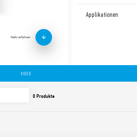
Typ 83.11 Modulare Zeitgeb
mit AI-Funktion (Einschaltv
Applikationen
Die Merkmale umfassen:
Mehr erfahren
1 Kontakt
Breite 22,5 mm
Acht Zeitskalen von 0,05
Hohe Eingangs/Ausgang
VIDEO
Großer Spannungsverso
35 mm-Schiene (EN 607
“Klinge + Kreuz”: Sowoh
Schraubendreher könn
den Bereichs- und Funk
Zeitmessung und das A
Schienenklammer
Neue Mehrspannungsver
Entspricht EN 45545-2:
(Stoß- und Vibrationsfes