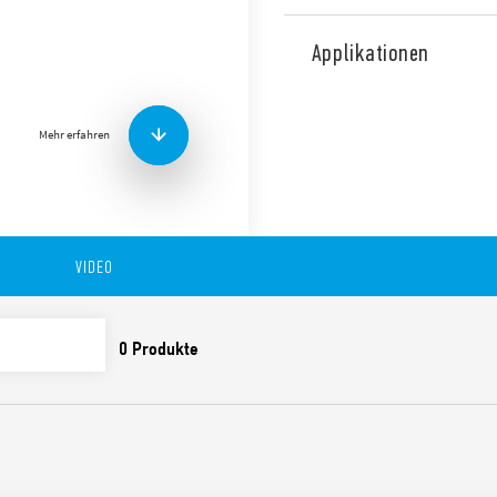
Typ 81.01 Modularer Zeitgebe
Multifunktion, geeignet f
Applikationen
Funktionen:
Mehr erfahren
– AI: Einschaltverzögerung
– DI: Intervall
– SW: Symmetrischer Blinker
– SP: Symmetrischer Blinker
VIDEO
– BE: Ausschaltverzögerung
– DE: Intervall mit eingesc
– EEb: Intervall mit Steuers
Die Funktionen umfassen:
Ein Modul breit, 17,5 
Sieben Funktionen (4 m
Start)