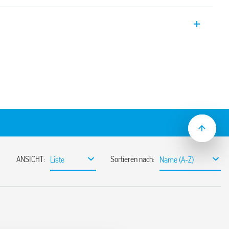
r, Multi-Voltage (nicht polarisierter DC),
ür 35mm-Schienenmontage (EN60715).
 (Startimpuls Ein)
 (Startimpuls aus)
 mit Steuersignal
haltetem Steuersignal
ignal aus
mm
it internem Start und 3 mit externem