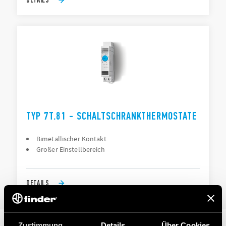
TYP 7T.81 - SCHALTSCHRANKTHERMOSTATE
Bimetallischer Kontakt
Großer Einstellbereich
DETAILS
Zustimmung
Details
Über Cookies