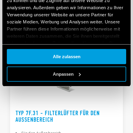
zu können und die Zugriffe auf unsere Website zu
AUSSENBEREICH
analysieren. Außerdem geben wir Informationen zu Ihrer
Verwendung unserer Website an unsere Partner für
Sehr geringe Geräuschsentwicklung
soziale Medien, Werbung und Analysen weiter. Unsere
Minimale Einbautiefe im Gehäuse
Partner führen diese Informationen möglicherweise mit
weiteren Daten zusammen, die Sie ihnen bereitgestellt
haben oder die sie im Rahmen Ihrer Nutzung der Dienste
DETAILS
gesammelt haben.
Alle zulassen
Cookie policy.
Anpassen
TYP 7F.31 - FILTERLÜFTER FÜR DEN
AUSSENBEREICH