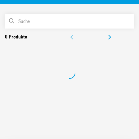
Entspricht EN 45545-2 + A1: 2016 (Schutz gegen Feuer und
Rauch), EN 61373 (Schock und Vibrationsfestigkeit,
PRODUKTLISTE
Kategorie 1, Klasse B), EN 50155 (Temperatur und
Feuchtigkeitsbeständigkeit, Klasse TX)
ZULASSUNGEN
AC oder DC Spule mit erweitertem Betriebsbereich
Cadmiumfreie Kontakte (Standardausführung)
Optionen für Kontaktmaterial
Steckdosen Serie 96
Spulenanzeige und EMV Unterdrückungsmodule
Zubehör (Steckdosen und zeitgesteuerte Module)