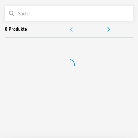
Merkmale umfassen:
PRODUKTLISTE
DOKUMENTATION
DC Spule
Identifikationsetikett
ZULASSUNGEN
UL Listung (Relais/Sockel/Jumper Link)
35 mm-Schiene (EN 60715) Montage
VIDEO
Cadmiumfreie Kontakte