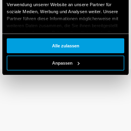
Verwendung unserer Website an unsere Partner für
soziale Medien, Werbung und Analysen weiter. Unsere
Partner führen diese Informationen möglicherweise mit
SERIE 30
weiteren Daten zusammen, die Sie ihnen bereitgestellt
Dual-In-Line-Relais 2A
haben oder die sie im Rahmen Ihrer Nutzung der Dienste
gesammelt haben.
Alle zulassen
Cookie policy.
Anpassen