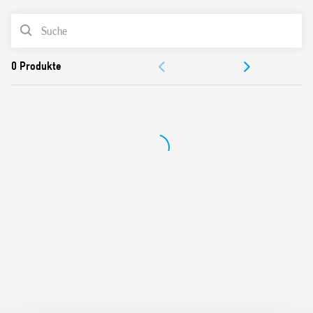
Spulen für AC oder DC
PRODUKTLISTE
Schalten mit Leuchttastern über Adapter Typ 026.00
Cadmiumfreies Kontaktmaterial
DOKUMENTATION
ZULASSUNGEN