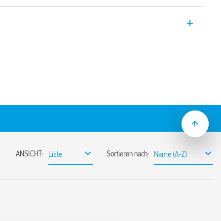
te vom Typ 1T.51, die in den folgenden
 umfassen:
ührter Programmierung
ng
ion, Supervisor Steuerung und PIN Code
ei Betriebstemperaturstufen
z, Pumpenfestsitzsicherung und
lung
oder mit 3 stelliger PIN
schalten des Thermostats oder zum
fe
Bestätigung der Aktivierung der Tasten