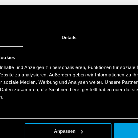
Komplett mit Platte, d
kompatibel ist:
– Baureihe ABB Chiara
– ABB Mylos-Reihe
– Baureihe Ave S44
Details
– BTicino-Axolute-Serie
– BTicino Leichte Reihe
– BTicino Licht-Technol
Cookies
– BTicino Lebende Seri
– BTicino Livinglight-Re
nhalte und Anzeigen zu personalisieren, Funktionen für soziale
– BTicino Matix-Reihe
Website zu analysieren. Außerdem geben wir Informationen zu I
– Gewiss-Chor-Reihe
r soziale Medien, Werbung und Analysen weiter. Unsere Partner
– Vimar-Eikon-Reihe
 Daten zusammen, die Sie ihnen bereitgestellt haben oder die s
– Vimar Eikon Evo-Serie
– Vimar-Ideenreihe
n.
– Vimar-Plana-Reihe
– Reihe Vimar Arkè
– Adapter Typ 01C.51 für
Anpassen