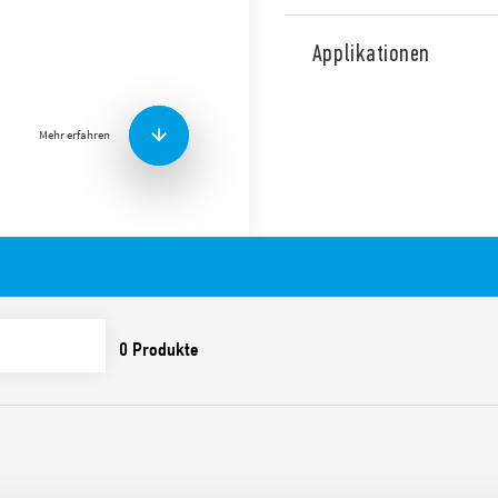
Digitale Touch” – Thermosta
Versionen erhältlich sind:
Applikationen
– 1T.51.9.003.0000 (schwarz)
– 1T.51.9.003.2000 (weiß)
Mehr erfahren
Thermostatische Merkmale
Touch-Display mit gef
Hintergrundbeleuchtu
ECO1 Energiesparfunkt
Programmierbar mit zw
Funktionen: Frostschut
Kalibrierung
Sommer/Winter Einstel
Einfache Display Sperre 
Fernbedienung zum Ein
Erzwingen der Nachtstu
Akustisches Signal zur 