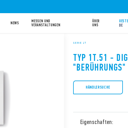
MESSEN UND
ÜBER
OESTE
NEWS
VERANSTALTUNGEN
UNS
DE
SERIE 1T
TYP 1T.51 - DI
"BERÜHRUNGS"
HÄNDLERSUCHE
Eigenschaften: