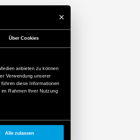
ie mit den folgenden Systemen
Über Cookies
ogie-Serie
e
ihe
 Medien anbieten zu können
hrer Verwendung unserer
 führen diese Informationen
ie im Rahmen Ihrer Nutzung
 BTicino-Platten der Livinglight Air Serie
Alle zulassen