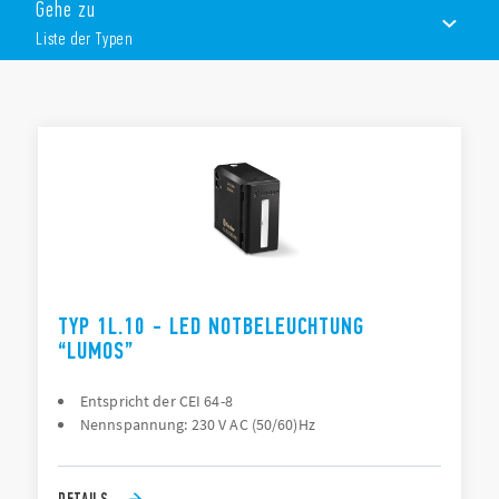
Batterielebensdauer: 2,5 Stunden
Gehe zu
Schwarze oder weiße Version
Liste der Typen
Wandmontage
LISTE DER TYPEN
DOKUMENTATION
ZULASSUNGEN
TYP 1L.10 - LED NOTBELEUCHTUNG
“LUMOS”
Entspricht der CEI 64-8
Nennspannung: 230 V AC (50/60)Hz
DETAILS