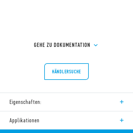
GEHE ZU DOKUMENTATION
HÄNDLERSUCHE
Eigenschaften:
-Entspricht der Norm CEI 64-8
Applikationen
Versorgungsspannung: 230 V AC (50/60)Hz
Wiederaufladbare Batterie