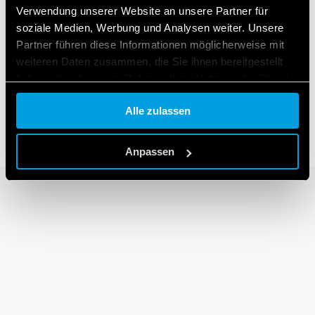
Verwendung unserer Website an unsere Partner für
soziale Medien, Werbung und Analysen weiter. Unsere
Partner führen diese Informationen möglicherweise mit
SERIE 14
weiteren Daten zusammen, die Sie ihnen bereitgestellt
haben oder die sie im Rahmen Ihrer Nutzung der Dienste
Treppenhaus-Lichtautomat 16A
gesammelt haben.
Alle zulassen
Cookie policy.
Anpassen