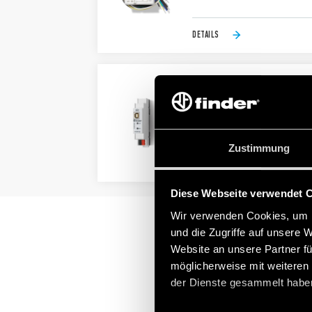
DETAILS
TYP 1K.UB - KNX USB-S
Standard KNX TP-Backbone
USB-Anschluss: Typ B
Zustimmung
DETAILS
Diese Webseite verwendet 
Wir verwenden Cookies, um I
und die Zugriffe auf unsere 
Website an unsere Partner fü
möglicherweise mit weiteren
der Dienste gesammelt habe