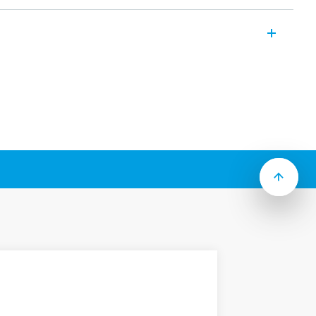
stelle
Über Bus KNX
 Funktionen
Bus (rot/schwarz)
re Version 3 (oder höher)