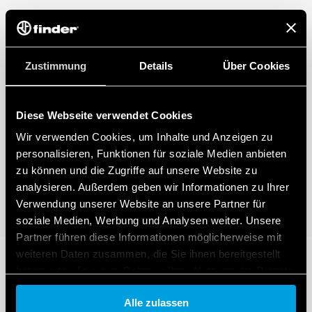
geeignet.
Er zeichnet sich auch durch “sanftes” Ein und Ausschalten
sowie lineares Dimmverfahren aus.
Es gibt Einstellungsmöglichkeiten wie Memory Funktion und
eine Treppenhaus-Lichtfunktion.
Zustimmung
Details
Über Cookies
Diese Webseite verwendet Cookies
Wir verwenden Cookies, um Inhalte und Anzeigen zu
personalisieren, Funktionen für soziale Medien anbieten
zu können und die Zugriffe auf unsere Website zu
analysieren. Außerdem geben wir Informationen zu Ihrer
Verwendung unserer Website an unsere Partner für
soziale Medien, Werbung und Analysen weiter. Unsere
Partner führen diese Informationen möglicherweise mit
weiteren Daten zusammen, die Sie ihnen bereitgestellt
haben oder die sie im Rahmen Ihrer Nutzung der Dienste
gesammelt haben.
Alle zulassen