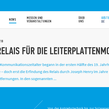
MESSEN UND
ÜBER
OESTE
NEWS
VERANSTALTUNGEN
UNS
DE
018
RELAIS FÜR DIE LEITERPLATTENM
ommunikationszeitalter begann in der ersten Hälfte des 19. Jahrhund
– doch erst die Erfindung des Relais durch Joseph Henry im Jahre
tfernungen. In den sogenannten ...
Von der Antriebstechnik bis zur Solarener