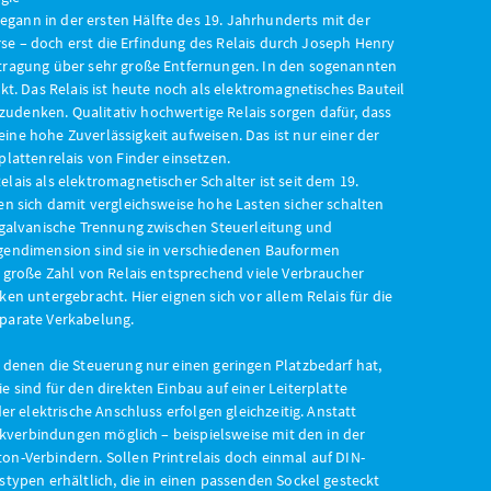
ann in der ersten Hälfte des 19. Jahrhunderts mit der
Morse – doch erst die Erfindung des Relais durch Joseph Henry
rtragung über sehr große Entfernungen. In den sogenannten
kt. Das Relais ist heute noch als elektromagnetisches Bauteil
denken. Qualitativ hochwertige Relais sorgen dafür, dass
ne hohe Zuverlässigkeit aufweisen. Das ist nur einer der
plattenrelais von Finder einsetzen.
lais als elektromagnetischer Schalter ist seit dem 19.
en sich damit vergleichsweise hohe Lasten sicher schalten
e galvanische Trennung zwischen Steuerleitung und
gendimension sind sie in verschiedenen Bauformen
e große Zahl von Relais entsprechend viele Verbraucher
en untergebracht. Hier eignen sich vor allem Relais für die
parate Verkabelung.
 denen die Steuerung nur einen geringen Platzbedarf hat,
 sind für den direkten Einbau auf einer Leiterplatte
er elektrische Anschluss erfolgen gleichzeitig. Anstatt
eckverbindungen möglich – beispielsweise mit den in der
n-Verbindern. Sollen Printrelais doch einmal auf DIN-
stypen erhältlich, die in einen passenden Sockel gesteckt