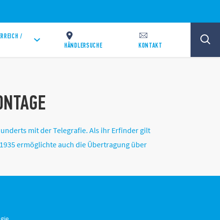
RREICH /
HÄNDLERSUCHE
KONTAKT
ONTAGE
erts mit der Telegrafie. Als ihr Erfinder gilt
 1935 ermöglichte auch die Übertragung über
gie