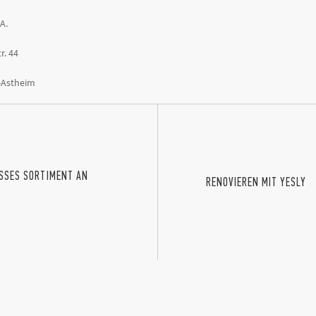
.A.
r. 44
-Astheim
OSSES SORTIMENT AN
RENOVIEREN MIT YESLY