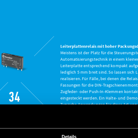
Leiterplattenrelais mit hoher Packungs
Meistens ist der Platz für die Steuerungs
Automatisierungstechnik in einem kleine
Leiterplatte entsprechend kompakt aufgeba
lediglich 5 mm breit sind. So lassen sich
realisieren. Für Fälle, bei denen die Relai
Fassungen für die DIN-Tragschienenmont
34
Zugfeder- oder Push-In-Klemmen kontakti
eingesteckt werden. Ein Halte- und Demo
Typische Anwendungen für diese Art von 
SERIEN
Automatisierungslösungen gefragt sind. Da
auch für Anwendungen ein, bei denen die
Beispiele hierfür sind Lötanlagen, Heizge
geschaltet werden. Die Relais sind unem
Details
und weisen kaum Kontaktprellen auf. Die Q