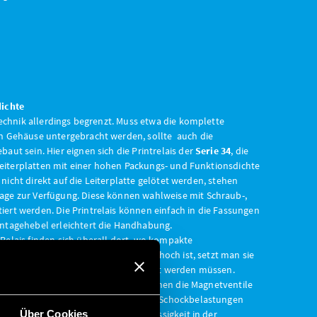
dichte
technik allerdings begrenzt. Muss etwa die komplette
n Gehäuse untergebracht werden, sollte auch die
ut sein. Hier eignen sich die Printrelais der
Serie 34
, die
 Leiterplatten mit einer hohen Packungs- und Funktionsdichte
s nicht direkt auf die Leiterplatte gelötet werden, stehen
age zur Verfügung. Diese können wahlweise mit Schraub-,
ert werden. Die Printrelais können einfach in die Fassungen
ntagehebel erleichtert die Handhabung.
Relais finden sich überall dort, wo kompakte
 die Schaltspielzahl der Relais sehr hoch ist, setzt man sie
 Verbraucher relativ häufig geschaltet werden müssen.
räte oder -regler sowie Anlagen, in denen die Magnetventile
pfindlich gegenüber Vibrationen oder Schockbelastungen
Über Cookies
ualität sorgt für eine hohe Zuverlässigkeit in der