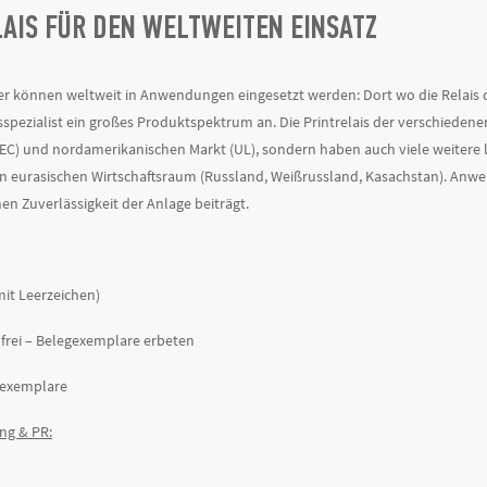
AIS FÜR DEN WELTWEITEN EINSATZ
er können weltweit in Anwendungen eingesetzt werden: Dort wo die Relais dir
isspezialist ein großes Produktspektrum an. Die Printrelais der verschieden
EC) und nordamerikanischen Markt (UL), sondern haben auch viele weitere l
n eurasischen Wirtschaftsraum (Russland, Weißrussland, Kasachstan). Anwen
hen Zuverlässigkeit der Anlage beiträgt.
mit Leerzeichen)
frei – Belegexemplare erbeten
gexemplare
ng & PR: