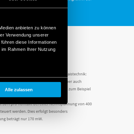
 Medien anbieten zu können
hrer Verwendung unserer
 führen diese Informationen
ie im Rahmen Ihrer Nutzung
Anforderungen an die verwendete Relaistechnik:
steht hier ein sehr großer Bedarf. Aber auch
pen aus der
Serie 67
von Finder werden zum Beispiel
Alle zulassen
 (Brückenkontakte) mit jeweils einem
t 50 A pro Kontakt bei einer Nennspannung von 400
teuert werden. Dies erfolgt besonders
stung beträgt nur 170 mW.