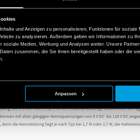
Anwendung.
Cookies
nhalte und Anzeigen zu personalisieren, Funktionen für soziale
Website zu analysieren. Außerdem geben wir Informationen zu I
FÜR GLEICHSPANNUNGSANWENDUNGEN
r soziale Medien, Werbung und Analysen weiter. Unsere Partner
 Daten zusammen, die Sie ihnen bereitgestellt haben oder die s
n.
on Gleichspannungen stellt im Vergleich zu Wechselspannungen besondere 
en starken Ausbau von Photovoltaikanlagen im Rahmen der Energiewende be
r Akkus und Schweißgeräte arbeiten mit Gleichspannung. Relais wie die Ty
Anpassen
richtern verbaut. Diese Printrelais haben entweder zwei oder drei Schließer
sweg von ≥ 3 mm oder ≥ 5,2 mm. Der maximal zulässige Dauerstrom beträg
s können mit allen gängigen Nennspannungen von 5 V DC bis 110 V DC anges
 denn die Nennleistung liegt je nach Typ bei 1,7 W oder 2,7 W, die Haltelei