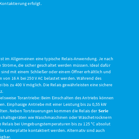
ontaktierung erfolgt.
ist im Allgemeinen eine typische Relais-Anwendung. Je nach
e Ströme, die sicher geschaltet werden müssen. Ideal dafür
e sind mit einem Schließer oder einem Öffner erhältlich und
von 16 A bei 250 V AC belastet werden. Während des
i bis zu 400 V möglich. Die Relais gewährleisten eine sichere
z.
elsweise Torantriebe: Beim Einschalten des Antriebs können
n. Einphasige Antriebe mit einer Leistung bis zu 0,55 kW
chalten. Neben Torsteuerungen kommen die Relais der
Serie
ushaltsgeräten wie Waschmaschinen oder Wäschetrocknern
ie Relais bei Umgebungstemperaturen bis zu 125 °C absolut
die Leiterplatte kontaktiert werden. Alternativ sind auch
ügbar.