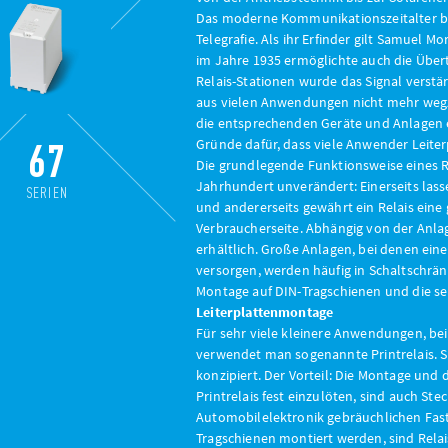
Das moderne Kommunikationszeitalter beg
Telegrafie. Als ihr Erfinder gilt Samuel 
im Jahre 1935 ermöglichte auch die Übe
Relais-Stationen wurde das Signal verstär
aus vielen Anwendungen nicht mehr wegzu
die entsprechenden Geräte und Anlagen ei
67
Gründe dafür, dass viele Anwender Leiter
Die grundlegende Funktionsweise eines Re
Jahrhundert unverändert: Einerseits lass
SERIEN
und andererseits gewährt ein Relais ein
Verbraucherseite. Abhängig von der Anla
erhältlich. Große Anlagen, bei denen ein
versorgen, werden häufig in Schaltschränk
Montage auf DIN-Tragschienen und die se
Leiterplattenmontage
Für sehr viele kleinere Anwendungen, bei
verwendet man sogenannte Printrelais. Sie
konzipiert. Der Vorteil: Die Montage und d
Printrelais fest einzulöten, sind auch St
Automobilelektronik gebräuchlichen Fasto
Tragschienen montiert werden, sind Relai