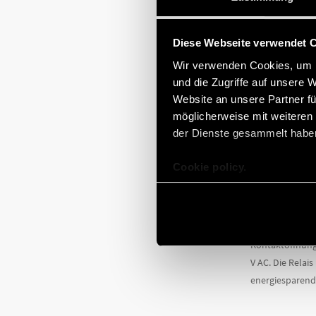
Diese Webseite verwendet 
Wir verwenden Cookies, um I
und die Zugriffe auf unsere 
RELAIS 
Website an unsere Partner fü
möglicherweise mit weiteren
der Dienste gesammelt habe
Cookie policy.
Das Schalten v
Gerade durch d
Ladesysteme fü
in Solarwechsel
Kontaktöffnung
V AC. Die Relai
energiesparend,