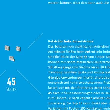
werden können, über den dann auch die K
Relais für hohe Anlaufströme
Das Schalten von elektrischen Antrieben 
Antriebsart fließen beim Anlauf sehr hoh
sind die Relais der
Serie 45
von Finder: Si
können mit einem maximalen Dauerstrom 
Schaltvorgangs sind Ströme bis zu 30 A be
Trennung zwischen Spule und Kontaktsat
45
Gängige Anwendungen hierfür sind beispi
entsprechend hohe Einschaltströme fließe
lassen sich mit den Printrelais sicher s
SERIEN
45
auch in Saunasteuerungen oder in Ha
zum Einsatz. Je nach Variante arbeiten d
zuverlässig. Der Typ 45 kann direkt über 
Varianten mit Faston-250-Kontakten verf