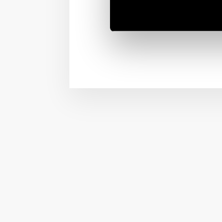
Finder’s
7P series of Su
board, especially with t