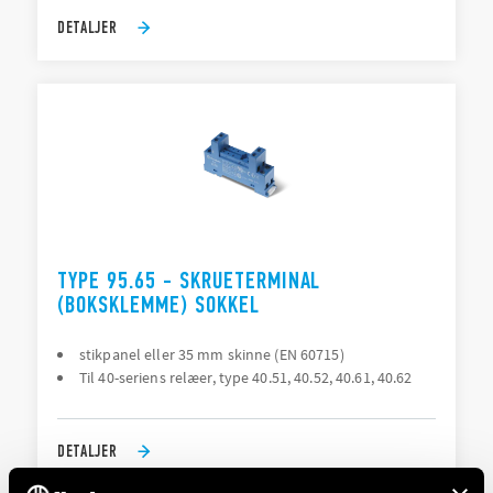
DETALJER
TYPE 95.65 - SKRUETERMINAL
(BOKSKLEMME) SOKKEL
stikpanel eller 35 mm skinne (EN 60715)
Til 40-seriens relæer, type 40.51, 40.52, 40.61, 40.62
DETALJER