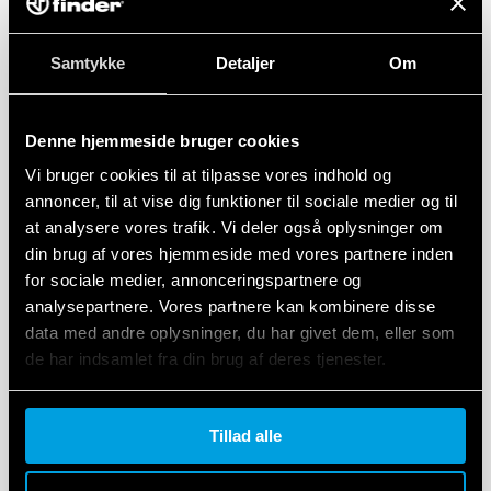
Samtykke
Detaljer
Om
Denne hjemmeside bruger cookies
Vi bruger cookies til at tilpasse vores indhold og
annoncer, til at vise dig funktioner til sociale medier og til
TYPE 95.83 - SKRUETERMINAL
at analysere vores trafik. Vi deler også oplysninger om
(BOKSKLEMME) SOKKEL
din brug af vores hjemmeside med vores partnere inden
for sociale medier, annonceringspartnere og
Stikpanel eller 35 mm skinne (EN 60715)
analysepartnere. Vores partnere kan kombinere disse
Til 40 seriens relæer, type 40.31
data med andre oplysninger, du har givet dem, eller som
de har indsamlet fra din brug af deres tjenester.
DETALJER
Cookie policy.
Tillad alle