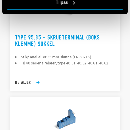
Tilpas
TYPE 95.85 - SKRUETERMINAL (BOKS
KLEMME) SOKKEL
Stikpanel eller 35 mm skinne (EN 60715)
Til 40 seriens relæer, type 40.51, 40.52, 40.61, 40.62
DETALJER