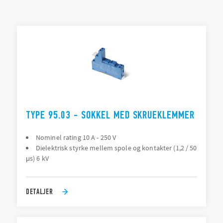
Montering: PCB, Panel (skrue), 35 mm skinne (EN 60715)
Tilslutning: PCB, skrueterminal, fjeder terminal, indstik
TYPER LISTE
TILBEHØR
DOKUMENTATION
GODKENDELSER
TYPE 95.03 - SOKKEL MED SKRUEKLEMMER
Nominel rating 10 A - 250 V
Dielektrisk styrke mellem spole og kontakter (1,2 / 50
μs) 6 kV
DETALJER