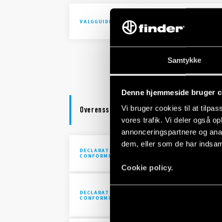
Selection 
VALGGUIDE
Selection 
Samtykke
Denne hjemmeside bruger c
Vi bruger cookies til at tilpas
Overensstemmelseserklæring
vores trafik. Vi deler også 
annonceringspartnere og anal
dem, eller som de har indsaml
DECLARATION OF
UKCA 93 S
CONFORMITY - UKCA
Cookie policy.
UKCA 93 Se
DECLARATION OF
Sockets fo
CONFORMITY - UKCA