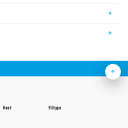
er til 34-serien med skrueløse
to 6h
Hent
Filtype