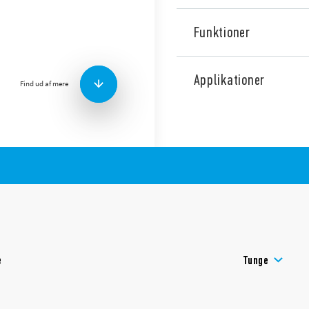
Funktioner
Sokkel med skrueløse klemm
terminaler, bredde 6,2 mm
Applikationer
Find ud af mere
Funktioner:
Multi-function timer
AC and DC supply
4 time scales from 0.1s 
LED indicator
e
Tunge