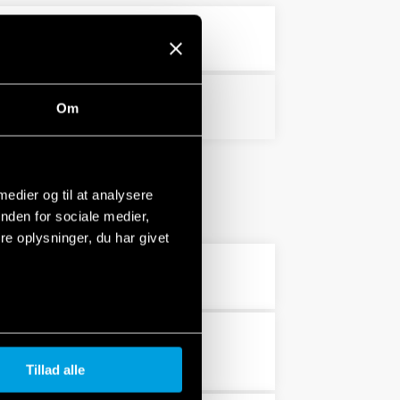
232 KB
PDF
PDF
Om
 medier og til at analysere
nden for sociale medier,
e oplysninger, du har givet
PDF
PDF
Tillad alle