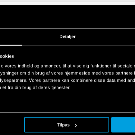
guide - Timers
EN
guide US - Timers
EN
Detaljer
ookies
se vores indhold og annoncer, til at vise dig funktioner til sociale
oplysninger om din brug af vores hjemmeside med vores partnere i
ysepartnere. Vores partnere kan kombinere disse data med andr
et fra din brug af deres tjenester.
eries
EN
ries - 93.21 / 93.68 / 93.69 Types: Timer
EN
r 34 Series Relays
Tilpas