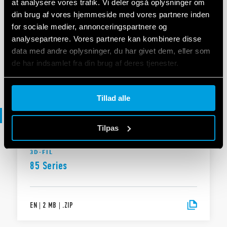
at analysere vores trafik. Vi deler også oplysninger om
din brug af vores hjemmeside med vores partnere inden
OVERENSSTEMMELSESERKLÆRING EU
for sociale medier, annonceringspartnere og
DoC 85 Series
analysepartnere. Vores partnere kan kombinere disse
data med andre oplysninger, du har givet dem, eller som
de har indsamlet fra din brug af deres tjenester.
EN
|
|
.
PDF
Cookie policy.
Tillad alle
3D-fil
Tilpas
3D-FIL
85 Series
EN
|
2 MB
|
.
ZIP