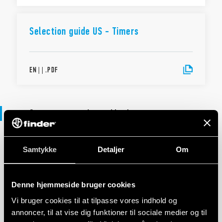
Selection guide US - Timers
EN
|
|
.
PDF
Overensstemmelseserklæring
Samtykke
DECLARATION OF CONFORMITY - UKCA
Detaljer
Om
UKCA 85 Series
Denne hjemmeside bruger cookies
Vi bruger cookies til at tilpasse vores indhold og
EN
|
|
.
PDF
annoncer, til at vise dig funktioner til sociale medier og til