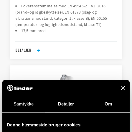
I overensstemmelse med EN 45545-2 + A1: 2016
(brand- og røgbeskyttelse), EN 61373 (slag- og
vibrationsmodstand, kategori 1, klasse B), EN 50155
(temperatur- og fugtighedsmodstand, klasse T1)
17,5 mm bred
DETALJER
Samtykke
Detaljer
Om
TYPE 80.51 - MODULÆR TIMER
Denne hjemmeside bruger cookies
17,5 mm bred