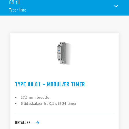
Gå til
Seks tidsområder fra 0,1 sek til 24 timer
Multispænding
Typer liste
Høj indgang / udgangsisolering
TYPER LISTE
DOKUMENTATION
GODKENDELSER
TYPE 80.01 - MODULÆR TIMER
17,5 mm bredde
6 tidsskalaer fra 0,1 s til 24 timer
DETALJER