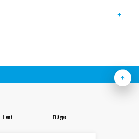
rdninger, SPD Type 2 (4 varistorer), til
S med neutral, varistorbeskyttelse L1,
aristormoduler.
d fjernkontakt til signalering af
 V systemer / applikationer til beskyttelse
ftende spændinger
ellem zoner LPZ 1 og LPZ 2
istorstatus – funktionel / skal udskiftes
ntakt af varistorstatus. Connector
akken (afhængigt af versionen)
og gnistgapemoduler
d EN 61643-11: 2012
Hent
Filtype
5) montering