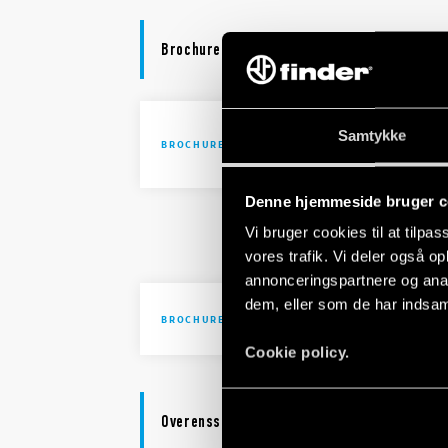
Brochure
Solutions 
Samtykke
BROCHURE
automatio
Denne hjemmeside bruger c
Solutions 
Vi bruger cookies til at tilpas
automatio
vores trafik. Vi deler også 
annonceringspartnere og anal
dem, eller som de har indsaml
Brochure I
BROCHURE
Cookie policy.
Overensstemmelseserklæring