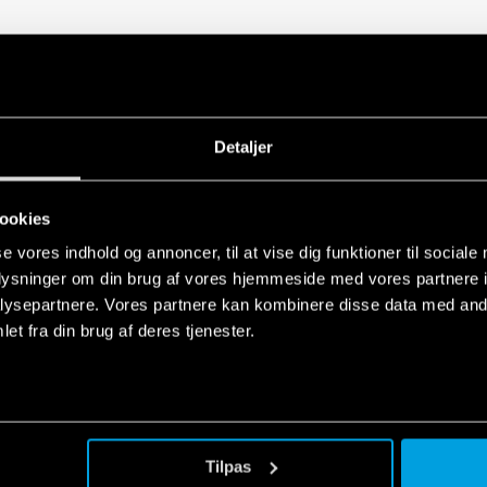
for electrical panels and industrial
Detaljer
EN
n
ookies
for electrical panels and industrial
se vores indhold og annoncer, til at vise dig funktioner til sociale
EN
n
oplysninger om din brug af vores hjemmeside med vores partnere i
ysepartnere. Vores partnere kan kombinere disse data med andr
et fra din brug af deres tjenester.
ndustrial applications
EN
Tilpas