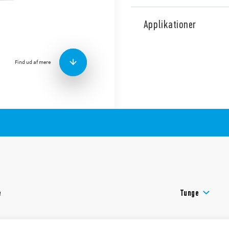
Type 7P.25 overspændingsano
trefaseanvendelser, med TN-
Applikationer
L2, L3, N-PE, udskiftelige v
Udskiftelige moduler, fås me
varistorns status.
Find ud af mere
Funktioner inkluderer:
Velegnet til 230 V / 400
mod inducerede og ski
Monteres på grænsen m
Visuel indikator for var
Signalering med fjernko
(07P.01) inkluderet i p
Udskiftelige varistor- 
I overensstemmelse me
e
Tunge
35 mm skinne (EN 6071