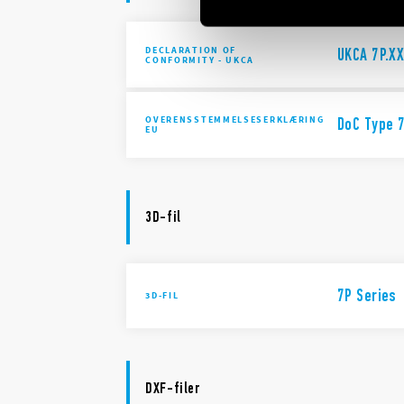
DECLARATION OF
UKCA 7P.XX
CONFORMITY - UKCA
OVERENSSTEMMELSESERKLÆRING
DoC Type 7
EU
3D-fil
7P Series
3D-FIL
DXF-filer