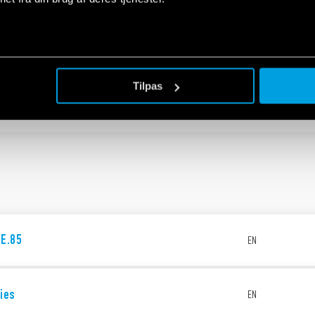
for electrical panels and industrial
EN
n
Tilpas
for electrical panels and industrial
EN
n
7E.85
EN
ies
EN