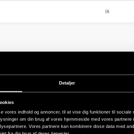
5
EN
5 - Modbus Communication Protocol
EN
Detaljer
ookies
se vores indhold og annoncer, til at vise dig funktioner til sociale
oplysninger om din brug af vores hjemmeside med vores partnere i
ndustrial applications
EN
ysepartnere. Vores partnere kan kombinere disse data med andr
et fra din brug af deres tjenester.