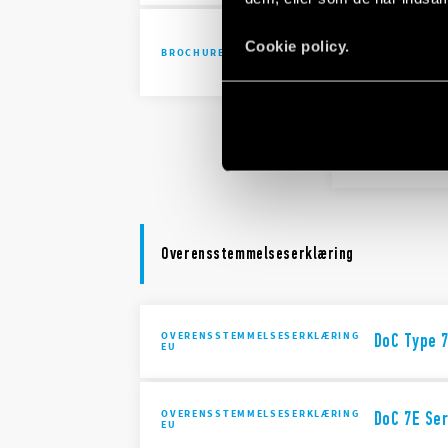
Solutions 
Cookie policy.
BROCHURE
automatio
Solutions 
automatio
Overensstemmelseserklæring
OVERENSSTEMMELSESERKLÆRING
DoC Type 
EU
OVERENSSTEMMELSESERKLÆRING
DoC 7E Ser
EU