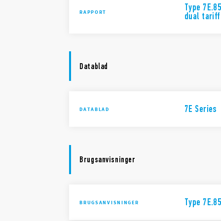
Type 7E.85
RAPPORT
dual tarif
Datablad
7E Series
DATABLAD
Brugsanvisninger
Type 7E.8
BRUGSANVISNINGER