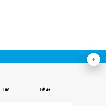
ons energi måler til dobbelt eller enkel
med 3- eller 4 leder 3-faset systemer. Den
0°C med nøjagtigheds klasse C og , og
s RS485, dual S0 output, og LCD display
 accuracy class 0.5
programmerbar (inklusiv pulse tæller)
ler: M-Bus eller Modbus
f funktion (model: 7E.85.8.400.0212,
 A)
Hent
Filtype