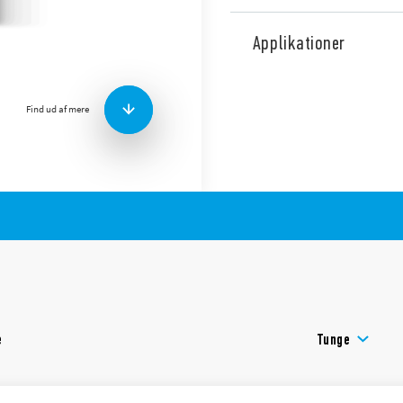
Bi-Direktionel, multi-funkti
tariff systemer, kompatibel 
Applikationer
er MID certifiseret op til 7
integrerede M-Bus og Modbu
med backllit.
Find ud af mere
Tekniske egenskaber:
– MID-certified up to 70°C in
– 4 funktions omskifter
– 2 S0 output: 1 fixed og 1 
– Kommunikations protokol
– Tilgængelig med dual tarif
7E.85.8.400.0312)
– Nominal strøm 1 A (max 6
e
Tunge