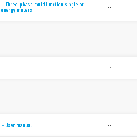
 - Three-phase multifunction single or
EN
f energy meters
EN
5 - User manual
EN