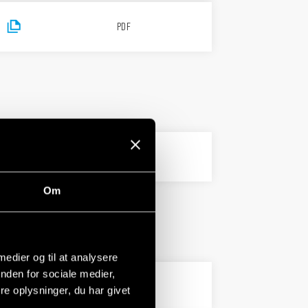
PDF
733 KB
PDF
Om
 medier og til at analysere
nden for sociale medier,
PDF
e oplysninger, du har givet