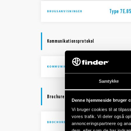
Type 7E.8
BRUGSANVISNINGER
Kommunikationsprotokol
Type 7E.8
KOMMUNIKATIONSPROTOKOL
Samtykke
Brochure
Denne hjemmeside bruger c
Vi bruger cookies til at tilpas
vores trafik. Vi deler også 
Brochure I
BROCHURE
annonceringspartnere og anal
dem, eller som de har indsaml