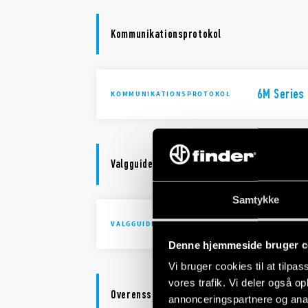
Kommunikationsprotokol
6M Series
KOMMUNIKATIONSPROTOKOL
Valgguide
Samtykke
Selection 
VALGGUIDE
Denne hjemmeside bruger c
Vi bruger cookies til at tilpas
vores trafik. Vi deler også 
Overensstemmelseserklæring
annonceringspartnere og anal