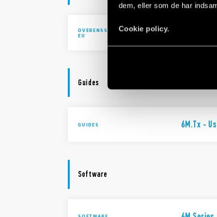
dem, eller som de har indsaml
Cookie policy.
OVERENSSTEMMELSESERKLÆRING
DoC 6M Se
EU
Guides
6M.Tx - Us
GUIDES
Software
6M Series 
SOFTWARE