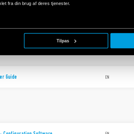
et fra din brug af deres tjenester.
ries
EN
Tilpas
er Guide
EN
- Configuration Software
EN