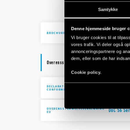
Solutions 
Samtykke
automatio
Denne hjemmeside bruger c
Brochure I
BROCHURE
Vi bruger cookies til at tilpas
vores trafik. Vi deler også 
annonceringspartnere og anal
dem, eller som de har indsaml
Overensstemmelseserklæring
Cookie policy.
DECLARATION OF
UKCA 56 S
CONFORMITY - UKCA
OVERENSSTEMMELSESERKLÆRING
DoC 56 Ser
EU