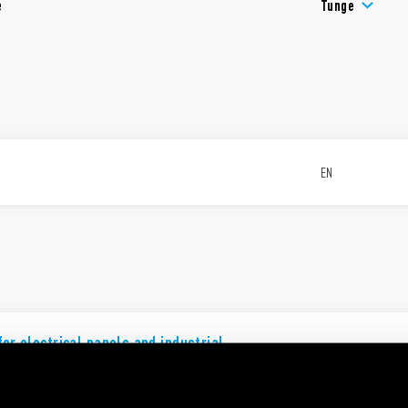
e
Tunge
EN
for electrical panels and industrial
EN
n