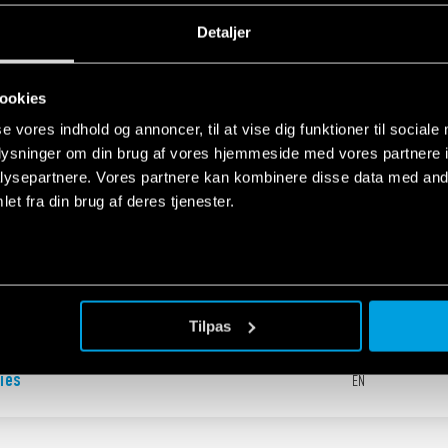
for electrical panels and industrial
EN
Detaljer
n
ookies
ndustrial applications
EN
se vores indhold og annoncer, til at vise dig funktioner til sociale
oplysninger om din brug af vores hjemmeside med vores partnere i
ysepartnere. Vores partnere kan kombinere disse data med andr
et fra din brug af deres tjenester.
eries
EN
Tilpas
ies
EN