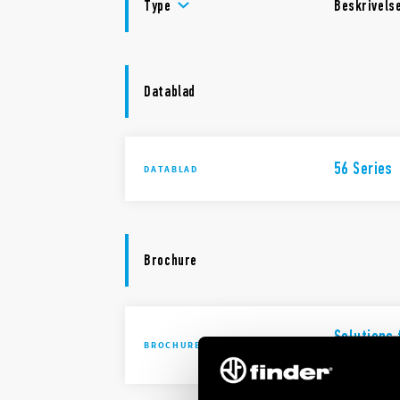
Type
Beskrivels
Datablad
56 Series
DATABLAD
Brochure
Solutions 
BROCHURE
automatio