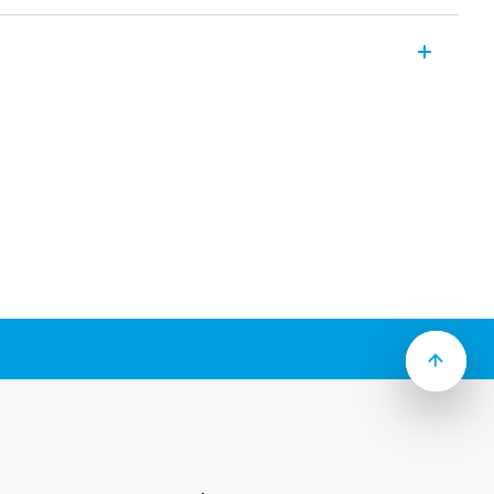
relæ 12 A med 4 kontakter til plug-in-
Faston.
ioner tilgængelig (Type 56.34T).
ved hjælp af adapter med 187 Faston, 4,8
anisk indikator
 (standardversion)
r muligt
 spoleindikations- og EMC-
er