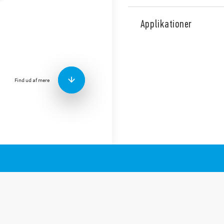
Type 56.34 Miniature Power-
montering på soklkel / 187 
Applikationer
Version til jernbaneapplikat
Funktioner inkluderer:
Flangemontering mulig 
x 0,5 mm tilslutninger
Find ud af mere
AC eller DC spole
Låsbar testknap og mek
Kadmiumfrie kontakter
Andre kontaktmateriale
Til brug med 96-sokkel
Til brug med 99-seriens
undertrykkelsesmodul
Tilbehør til rådighed
Europæisk patent