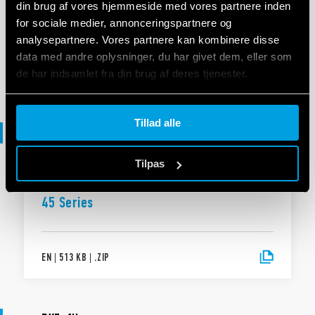
din brug af vores hjemmeside med vores partnere inden
UKCA 45 Series
for sociale medier, annonceringspartnere og
analysepartnere. Vores partnere kan kombinere disse
data med andre oplysninger, du har givet dem, eller som
EN
|
|
.
PDF
de har indsamlet fra din brug af deres tjenester.
Cookie policy.
Tillad alle
3D-fil
Tilpas
3D-FIL
45 Series
EN
|
513 KB
|
.
ZIP