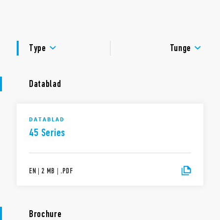
1 NO (SPST-NO), ≥ 3 mm mellemrum
Max omgivelsestemperatur +125 ° C
DOKUMENTATION
PCB-montering + Faston 250
GODKENDELSER
Type
Tunge
Datablad
DATABLAD
45 Series
EN
|
2 MB
|
.
PDF
Brochure