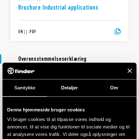
Brochure Industrial applications
EN
|
|
.
PDF
Overensstemmelseserklæring
OVERENSSTEMMELSESERKLÆRING EU
Samtykke
Detaljer
Om
DoC 45 Series
Denne hjemmeside bruger cookies
EN
|
|
.
PDF
Vi bruger cookies til at tilpasse vores indhold og
annoncer, til at vise dig funktioner til sociale medier og til
at analysere vores trafik. Vi deler også oplysninger om
DECLARATION OF CONFORMITY - UKCA