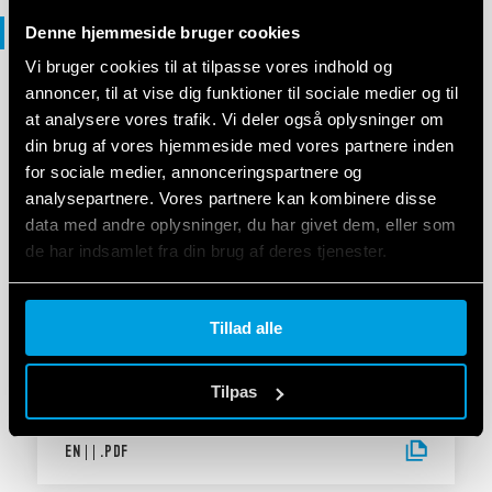
Overensstemmelseserklæring
Denne hjemmeside bruger cookies
Vi bruger cookies til at tilpasse vores indhold og
annoncer, til at vise dig funktioner til sociale medier og til
OVERENSSTEMMELSESERKLÆRING EU
at analysere vores trafik. Vi deler også oplysninger om
DoC 39 Series - SSR Relay module
din brug af vores hjemmeside med vores partnere inden
interfaces
for sociale medier, annonceringspartnere og
analysepartnere. Vores partnere kan kombinere disse
data med andre oplysninger, du har givet dem, eller som
EN
|
|
.
PDF
de har indsamlet fra din brug af deres tjenester.
Cookie policy.
Tillad alle
DECLARATION OF CONFORMITY - UKCA
UKCA 39 Series - Models 39.XX.X.XXX.0073
Tilpas
EN
|
|
.
PDF