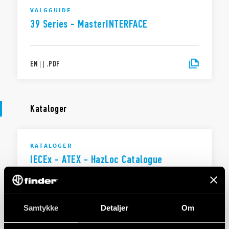
VALGGUIDE
39 Series - MasterINTERFACE
EN
|
|
.
PDF
Kataloger
KATALOGER
IECEx - ATEX - HazLoc Catalogue
EN
|
5 MB
|
.
PDF
Samtykke
Detaljer
Om