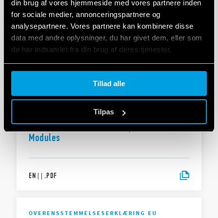
din brug af vores hjemmeside med vores partnere inden
for sociale medier, annonceringspartnere og
OVERENSSTEMMELSESERKLÆRING EU
DoC 39 Series - SSR Relay module
analysepartnere. Vores partnere kan kombinere disse
interfaces
data med andre oplysninger, du har givet dem, eller som
de har indsamlet fra din brug af deres tjenester.
Cookie policy.
EN
|
|
.
PDF
Tillad alle
Tilpas
DECLARATION OF CONFORMITY - UKCA
UKCA 39 Series - SSR Relay Interface
Modules
EN
|
|
.
PDF
OVERENSSTEMMELSESERKLÆRING EU