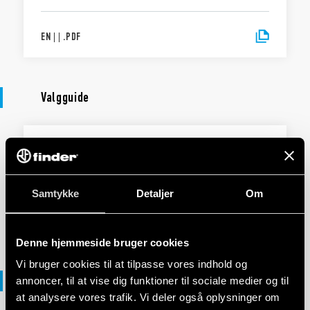
EN
|
|
.
PDF
Valgguide
VALGGUIDE
39 Series - MasterINTERFACE
Samtykke
Detaljer
Om
EN
|
|
.
PDF
Denne hjemmeside bruger cookies
Vi bruger cookies til at tilpasse vores indhold og
Overensstemmelseserklæring
annoncer, til at vise dig funktioner til sociale medier og til
at analysere vores trafik. Vi deler også oplysninger om