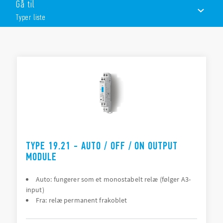
Gå til
Tydelig indikation af signal- eller udstyrsstatus
Nem indstilling af vælgerne og potentiometrene
Typer liste
Feedbackkontakt, signal når omskifteren ikke er indstillet
i “Auto” position
Kompakt design: 2 bredder, 17,5 eller 35 mm
TYPER LISTE
TILBEHØR
DOKUMENTATION
GODKENDELSER
TYPE 19.21 - AUTO / OFF / ON OUTPUT
MODULE
Auto: fungerer som et monostabelt relæ (følger A3-
input)
Fra: relæ permanent frakoblet