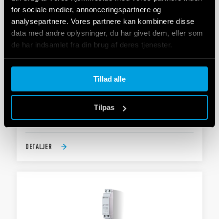
for sociale medier, annonceringspartnere og
analysepartnere. Vores partnere kan kombinere disse
data med andre oplysninger, du har givet dem, eller som
de har indsamlet fra din brug af deres tjenester.
Cookie policy.
TYPE 19.6K - RELÆAKTUATOR
Tillad alle
6 x 16 A 250 V AC-kontakter, individuelt konfigurerbar
NO eller NC
Tilpas
LED-indikatorer for hvert output
DETALJER