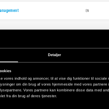
management
EN
Detaljer
Guide - 12 Series Time Switches
EN
ookies
se vores indhold og annoncer, til at vise dig funktioner til sociale
oplysninger om din brug af vores hjemmeside med vores partnere i
ysepartnere. Vores partnere kan kombinere disse data med andr
et fra din brug af deres tjenester.
2.01/12.11/12.31/12.71
EN