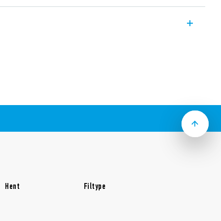
ly time switch with 1 CO 16 A, 17.8 mm
setting – 1 minute
t-up without supply
 1 s…59:59(mm:ss)
or daylight saving
 mount
Hent
Filtype