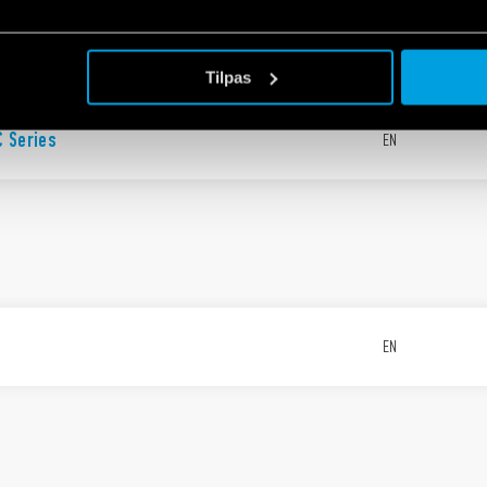
eries
EN
Tilpas
C Series
EN
EN