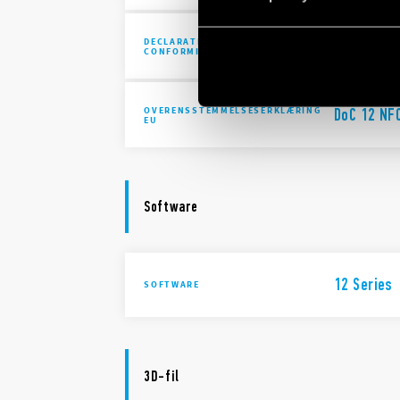
DECLARATION OF
UKCA 12 S
CONFORMITY - UKCA
OVERENSSTEMMELSESERKLÆRING
DoC 12 NF
EU
Software
12 Series
SOFTWARE
3D-fil