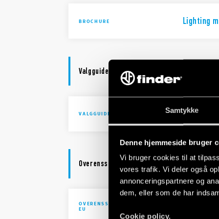
Lighting 
BROCHURE
Valgguide
Samtykke
Selection 
VALGGUIDE
Denne hjemmeside bruger c
Vi bruger cookies til at tilpas
Overensstemmelseserklæring
vores trafik. Vi deler også 
annonceringspartnere og anal
dem, eller som de har indsaml
OVERENSSTEMMELSESERKLÆRING
DoC Type 1
EU
Cookie policy.