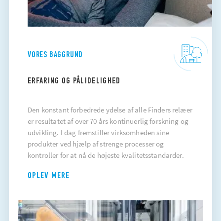
VORES BAGGRUND
ERFARING OG PÅLIDELIGHED
Den konstant forbedrede ydelse af alle Finders relæer
er resultatet af over 70 års kontinuerlig forskning og
udvikling. I dag fremstiller virksomheden sine
produkter ved hjælp af strenge processer og
kontroller for at nå de højeste kvalitetsstandarder.
OPLEV MERE