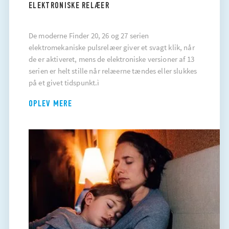
ELEKTRONISKE RELÆER
De moderne Finder 20, 26 og 27 serien
elektromekaniske pulsrelæer giver et svagt klik, når
de er aktiveret, mens de elektroniske versioner af 13
serien er helt stille når relæerne tændes eller slukkes
på et givet tidspunkt.ì
OPLEV MERE