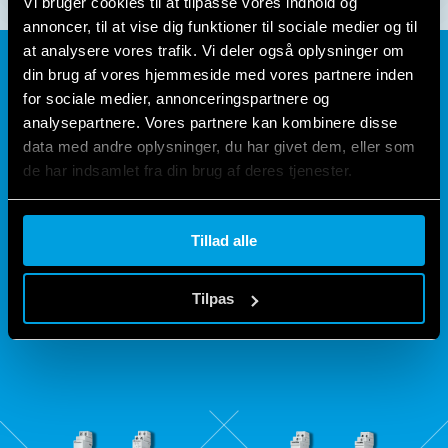
Vi bruger cookies til at tilpasse vores indhold og
annoncer, til at vise dig funktioner til sociale medier og til
at analysere vores trafik. Vi deler også oplysninger om
din brug af vores hjemmeside med vores partnere inden
for sociale medier, annonceringspartnere og
"KLIKKET", DER HAR OPLYST
analysepartnere. Vores partnere kan kombinere disse
DIT HJEM OG MEGET MERE I
data med andre oplysninger, du har givet dem, eller som
de har indsamlet fra din brug af deres tjenester.
MERE END 70 ÅR
Cookie policy.
Tillad alle
De forskellige versioner af elektromekaniske relæer til
elektroniske steprelæer sikrer, at du ud over at vælge
Tilpas
kvalitet også kan vælge den bedste løsning til enhver
applikationstype.