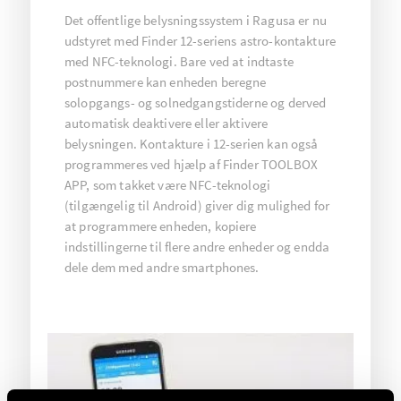
Det offentlige belysningssystem i Ragusa er nu
udstyret med Finder 12-seriens astro-kontakture
med NFC-teknologi. Bare ved at indtaste
postnummere kan enheden beregne
solopgangs- og solnedgangstiderne og derved
automatisk deaktivere eller aktivere
belysningen. Kontakture i 12-serien kan også
programmeres ved hjælp af Finder TOOLBOX
APP, som takket være NFC-teknologi
(tilgængelig til Android) giver dig mulighed for
at programmere enheden, kopiere
indstillingerne til flere andre enheder og endda
dele dem med andre smartphones.