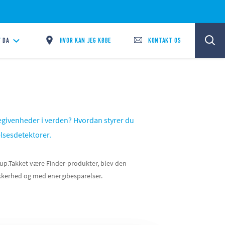
HVOR KAN JEG KØBE
KONTAKT OS
/
DA
begivenheder i verden? Hvordan styrer du
elsesdetektorer.
Cup.Takket være Finder-produkter, blev den
ikkerhed og med energibesparelser.