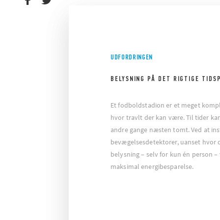
UDFORDRINGEN
BELYSNING PÅ DET RIGTIGE TIDS
Et fodboldstadion er et meget kompl
hvor travlt der kan være. Til tider k
andre gange næsten tomt. Ved at inst
bevægelsesdetektorer, uanset hvor d
belysning – selv for kun én person –
maksimal energibesparelse.