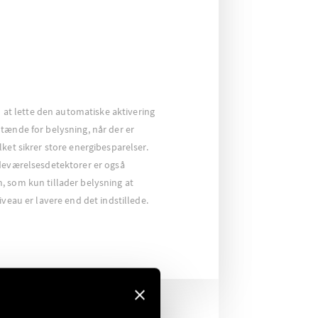
il at lette den automatiske aktivering
tænde for belysning, når der er
ket sikrer store energibesparelser.
edeværelsesdetektorer er også
, som kun tillader belysning at
iveau er lavere end det indstillede.