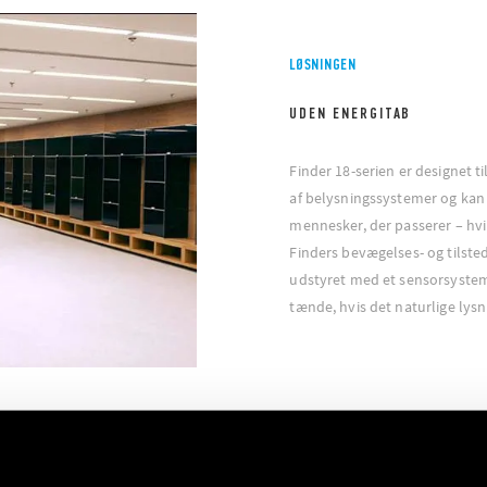
LØSNINGEN
UDEN ENERGITAB
Finder 18-serien er designet t
af belysningssystemer og kan 
mennesker, der passerer – hvil
Finders bevægelses- og tilst
udstyret med et sensorsystem
tænde, hvis det naturlige lysn