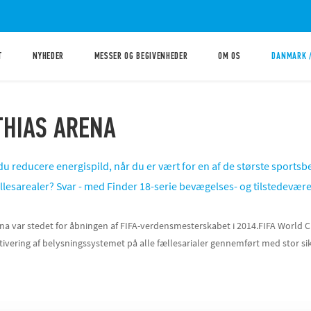
T
NYHEDER
MESSER OG BEGIVENHEDER
OM OS
DANMARK 
THIAS ARENA
u reducere energispild, når du er vært for en af de største sports
ællesarealer? Svar - med Finder 18-serie bevægelses- og tilstedevær
na var stedet for åbningen af FIFA-verdensmesterskabet i 2014.FIFA World 
ivering af belysningssystemet på alle fællesarialer gennemført med stor s