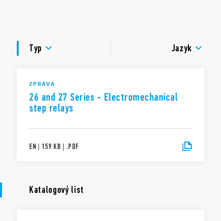
AC cívka
DOKUMENTACE
montáž do krabice nebo na panel
kontakty bez Cd
italský patent
Typ
Jazyk
ZPRÁVA
26 and 27 Series - Electromechanical
step relays
EN
|
159 KB
|
.
PDF
Katalogový list