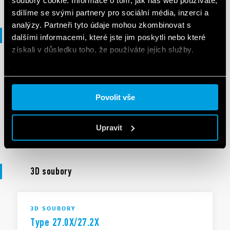
soubory cookie. Informace o tom, jak náš web používáte,
sdílíme se svými partnery pro sociální média, inzerci a
analýzy. Partneři tyto údaje mohou zkombinovat s
Prohlášení o shodě
dalšími informacemi, které jste jim poskytli nebo které
získali v důsledku toho, že používáte jejich služby.
DECLARATION OF CONFORMITY - UKCA
Cookie policy.
UKCA 27 Series
Povolit vše
EN
|
|
.
PDF
Upravit
3D soubory
3D SOUBORY
Type 27.0X/27.2X