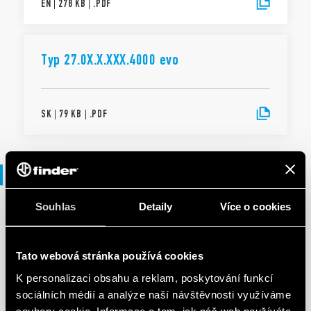
EN
|
278 KB
|
.
PDF
Typ 27.0X.X.XXX.4000 evo
SK
|
79 KB
|
.
PDF
Brožura
Souhlas
Detaily
Více o cookies
BROŽURA
Lighting management
Tato webová stránka používá cookies
K personalizaci obsahu a reklam, poskytování funkcí
sociálních médií a analýze naší návštěvnosti využíváme
EN
|
5 MB
|
.
PDF