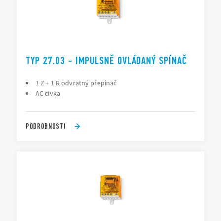
TYP 27.03 - IMPULSNĚ OVLÁDANÝ SPÍNAČ
1 Z + 1 R odvratný přepínač
AC cívka
PODROBNOSTI