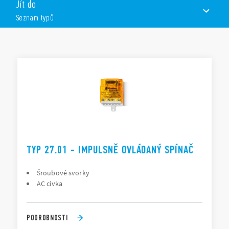
Jít do
1Z nebo 2Z
Seznam typů
3 různé kroky spínání kontaktů
cívky AC
bez ovládacího napětí zůstane výstupní relé v posledním
SEZNAM TYPŮ
stavu
DOKUMENTACE
SCHVÁLENÍ
TYP 27.01 - IMPULSNĚ OVLÁDANÝ SPÍNAČ
Šroubové svorky
AC cívka
PODROBNOSTI