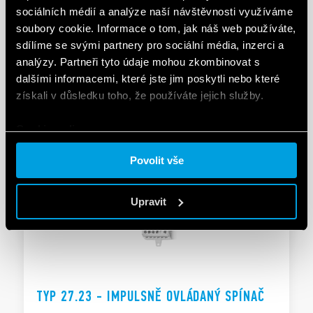
sociálních médií a analýze naší návštěvnosti využíváme
soubory cookie. Informace o tom, jak náš web používáte,
TYP 27.22 - IMPULSNĚ OVLÁDANÝ SPÍNAČ
sdílíme se svými partnery pro sociální média, inzerci a
analýzy. Partneři tyto údaje mohou zkombinovat s
Šroubové svorky
dalšími informacemi, které jste jim poskytli nebo které
AC cívka
získali v důsledku toho, že používáte jejich služby.
Cookie policy.
PODROBNOSTI
Povolit vše
Upravit
TYP 27.23 - IMPULSNĚ OVLÁDANÝ SPÍNAČ