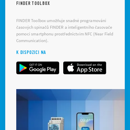
FINDER TOOLBOX
FINDER Toolbox umožňuje snadné programování
časových spínačů FINDER a inteligentního časovače
pomocí smartphonu prostřednictvím NFC (Near Field
Communication).
K DISPOZICI NA