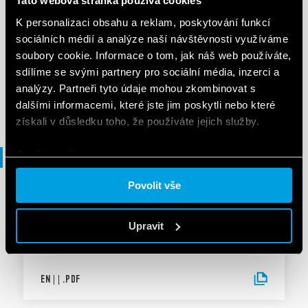
Tato webová stránka používá cookies
K personalizaci obsahu a reklam, poskytování funkcí
BROŽURA
sociálních médií a analýze naší návštěvnosti využíváme
Lighting management
soubory cookie. Informace o tom, jak náš web používáte,
sdílíme se svými partnery pro sociální média, inzerci a
analýzy. Partneři tyto údaje mohou zkombinovat s
EN
|
5 MB
|
.
PDF
dalšími informacemi, které jste jim poskytli nebo které
získali v důsledku toho, že používáte jejich služby.
Cookie policy.
Prohlášení o shodě
Povolit vše
DECLARATION OF CONFORMITY - UKCA
UKCA 27 Series
Upravit
EN
|
|
.
PDF