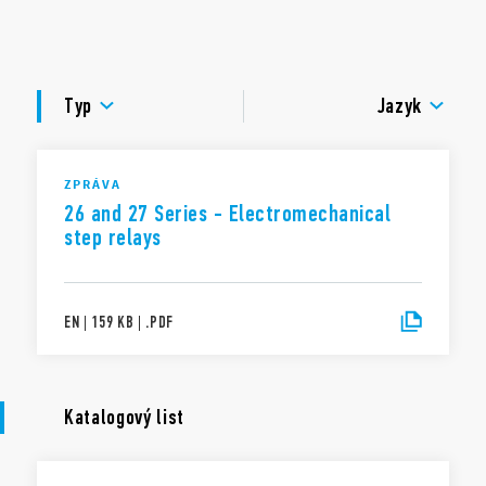
montáž do krabice nebo na panel
DOKUMENTACE
kontakty bez Cd
italský patent
SCHVÁLENÍ
Typ
Jazyk
ZPRÁVA
26 and 27 Series - Electromechanical
step relays
EN
|
159 KB
|
.
PDF
Katalogový list