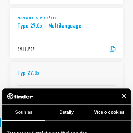
NÁVODY K POUŽITÍ
Type 27.0x - Multilanguage
EN
|
|
.
PDF
Typ 27.0x
SK
|
289 KB
|
.
PDF
Souhlas
Detaily
Více o cookies
Brožura