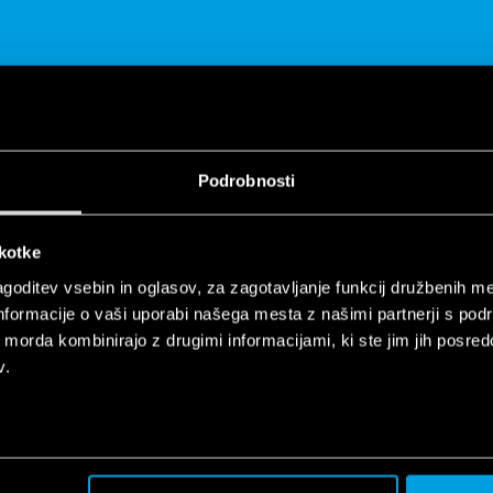
Podrobnosti
DELITI
škotke
goditev vsebin in oglasov, za zagotavljanje funkcij družbenih me
nformacije o vaši uporabi našega mesta z našimi partnerji s pod
ih morda kombinirajo z drugimi informacijami, ki ste jim jih posredov
v.
tion Device range | Finder