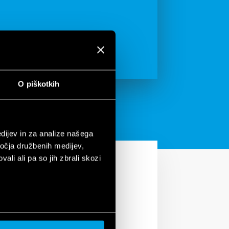
O piškotkih
dijev in za analize našega
ročja družbenih medijev,
ali ali pa so jih zbrali skozi