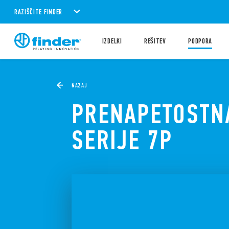
RAZIŠČITE FINDER
IZDELKI
REŠITEV
PODPORA
NAZAJ
PRENAPETOSTNA
SERIJE 7P