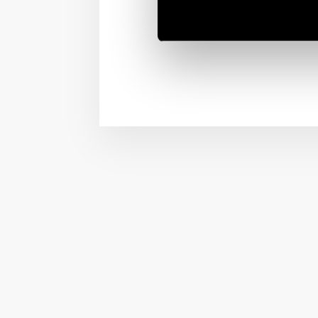
Finder’s 7P series of Su
board, especially with t