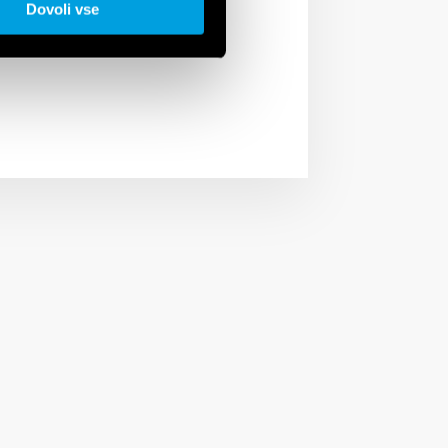
Dovoli vse
anel or distribution