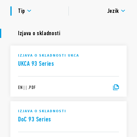
Nazivna vrednost: 6 A – 250 V
ODOBRITVE
Dielektrična trdnost: ≥ 6 kV (1,2 / 50 μs) med tuljavo in
Tip
Jezik
kontakti
Kategorija zaščite: IP 20
Temperatura okolice: ° C –40… + 70
Izjava o skladnosti
IZJAVA O SKLADNOSTI UKCA
UKCA 93 Series
EN
|
|
.
PDF
IZJAVA O SKLADNOSTI
DoC 93 Series