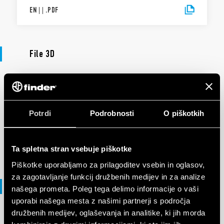
EN
|
|
.
PDF
File 3D
MAPA 3D
93 Series
Potrdi
Podrobnosti
O piškotkih
EN
|
9 MB
|
.
ZIP
Ta spletna stran vsebuje piškotke
Piškotke uporabljamo za prilagoditev vsebin in oglasov,
za zagotavljanje funkcij družbenih medijev in za analize
File DXF
našega prometa. Poleg tega delimo informacije o vaši
uporabi našega mesta z našimi partnerji s področja
družbenih medijev, oglaševanja in analitike, ki jih morda
FILE DXF