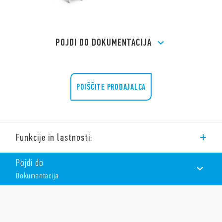
POJDI DO DOKUMENTACIJA
POIŠČITE PRODAJALCA
Funkcije in lastnosti:
Tip 93.11 vtičnica PCB, s sponko za zadrževanje in sprostitev.
Pojdi do
Primerno za releje 34.51, 34.81.
Dokumentacija
Funkcije vključujejo:
DOKUMENTACIJA