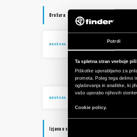
Brošura
Solutions 
Potrdi
BROŠURA
automatio
Ta spletna stran vsebuje pi
Solutions 
Piškotke uporabljamo za prila
automatio
prometa. Poleg tega delimo i
oglaševanja in analitike, ki j
vašo uporabo njihovih storite
Brochure I
BROŠURA
Cookie policy.
Izjava o skladnosti