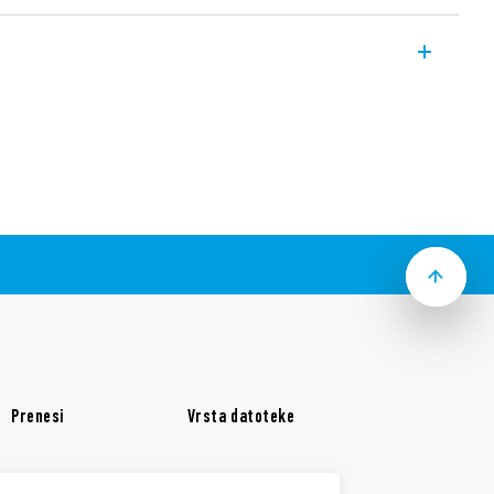
e faz in nadzor faznih odpovedi za trifazna
niške aplikacije Tip 70.62T.
stemi z UN od 208 V do 480 V, 50/60 Hz)
 ob regeneracijski napetosti
ika (izhodni kontakt se odpre, ko
sega meje)
takt 8 A • Modularen, širok 35 mm
co (EN 60715)
Prenesi
Vrsta datoteke