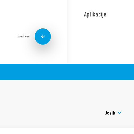
Tip 70.62 releji za zaporedj
omrežja (208 … 480 V).
Aplikacije
Na voljo je različica za želez
Funkcije vključujejo:
Izvedi več
Univerzalna uporaba (si
Zazna fazno napako tudi
Pozitivna varnostna log
izmerjena vrednost pre
2 menjalni izhodni kon
35 mm montaža na tirni
Jezik