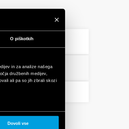
O piškotkih
3 MB
PDF
dijev in za analize našega
PDF
ročja družbenih medijev,
ali ali pa so jih zbrali skozi
PDF
Dovoli vse