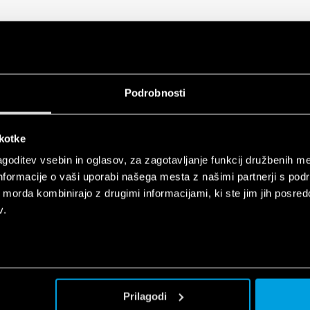
for electrical panels and industrial
Podrobnosti
EN
n
škotke
for electrical panels and industrial
goditev vsebin in oglasov, za zagotavljanje funkcij družbenih me
EN
n
nformacije o vaši uporabi našega mesta z našimi partnerji s pod
ih morda kombinirajo z drugimi informacijami, ki ste jim jih posredov
v.
ndustrial applications
EN
Prilagodi