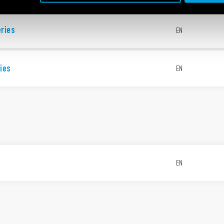
eries
EN
ies
EN
EN