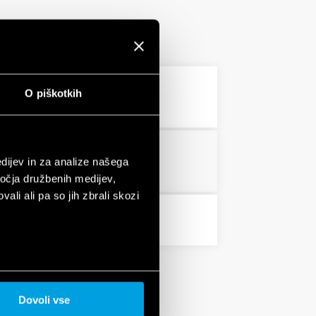
O piškotkih
3 MB
PDF
PDF
dijev in za analize našega
ročja družbenih medijev,
ali ali pa so jih zbrali skozi
PDF
Dovoli vse