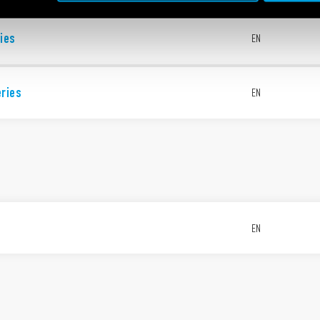
ies
EN
eries
EN
EN