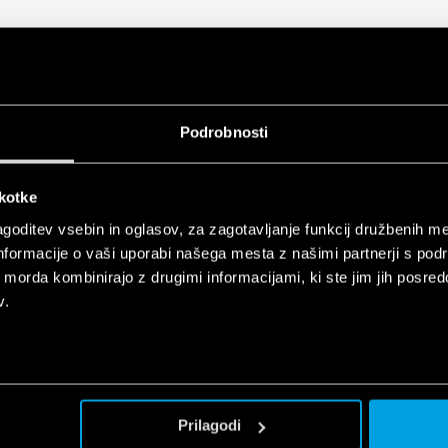
for electrical panels and industrial
Podrobnosti
EN
n
škotke
for electrical panels and industrial
EN
goditev vsebin in oglasov, za zagotavljanje funkcij družbenih me
n
nformacije o vaši uporabi našega mesta z našimi partnerji s pod
ih morda kombinirajo z drugimi informacijami, ki ste jim jih posredov
v.
ndustrial applications
EN
Prilagodi