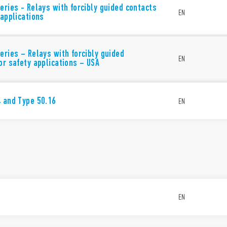
eries - Relays with forcibly guided contacts
EN
 applications
eries – Relays with forcibly guided
EN
or safety applications – USA
 and Type 50.16
EN
EN