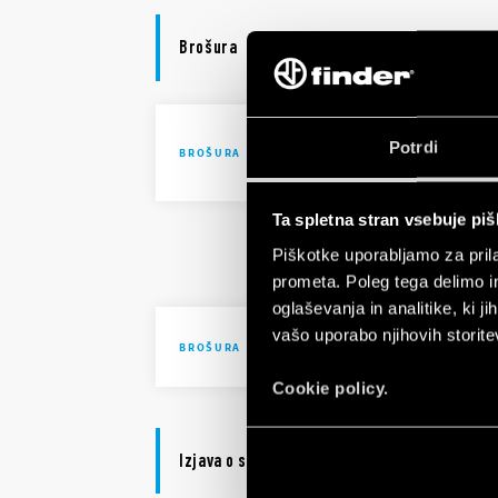
Brošura
Solutions 
Potrdi
BROŠURA
automatio
Ta spletna stran vsebuje pi
Solutions 
Piškotke uporabljamo za prila
automatio
prometa. Poleg tega delimo i
oglaševanja in analitike, ki j
vašo uporabo njihovih storite
Brochure I
BROŠURA
Cookie policy.
Izjava o skladnosti