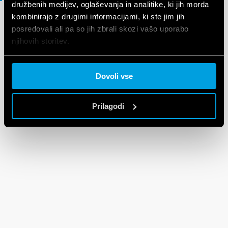
družbenih medijev, oglaševanja in analitike, ki jih morda
kombinirajo z drugimi informacijami, ki ste jim jih
posredovali ali pa so jih zbrali skozi vašo uporabo
MAPA 3D
njihovih storitev.
43 Series
Cookie policy.
Dovoli vse
EN
|
480 KB
|
.
ZIP
Prilagodi