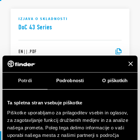
IZJAVA O SKLADNOSTI
DoC 43 Series
EN
|
|
.
PDF
IZJAVA O SKLADNOSTI UKCA
Potrdi
Podrobnosti
O piškotkih
UKCA 43 Series
Ta spletna stran vsebuje piškotke
EN
|
|
.
PDF
Piškotke uporabljamo za prilagoditev vsebin in oglasov,
za zagotavljanje funkcij družbenih medijev in za analize
našega prometa. Poleg tega delimo informacije o vaši
File 3D
uporabi našega mesta z našimi partnerji s področja