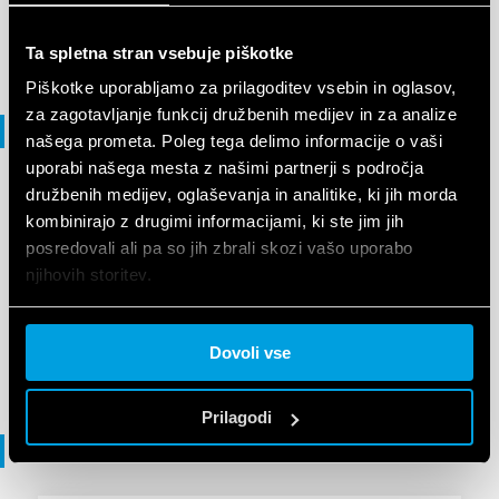
EN
|
5 MB
|
.
PDF
Ta spletna stran vsebuje piškotke
Piškotke uporabljamo za prilagoditev vsebin in oglasov,
za zagotavljanje funkcij družbenih medijev in za analize
Vodnik za izbiro
našega prometa. Poleg tega delimo informacije o vaši
uporabi našega mesta z našimi partnerji s področja
družbenih medijev, oglaševanja in analitike, ki jih morda
VODNIK ZA IZBIRO
kombinirajo z drugimi informacijami, ki ste jim jih
Selection guide - Movement and
posredovali ali pa so jih zbrali skozi vašo uporabo
presence detectors - 18 Series
njihovih storitev.
Cookie policy.
EN
|
|
.
PDF
Dovoli vse
Prilagodi
Izjava o skladnosti