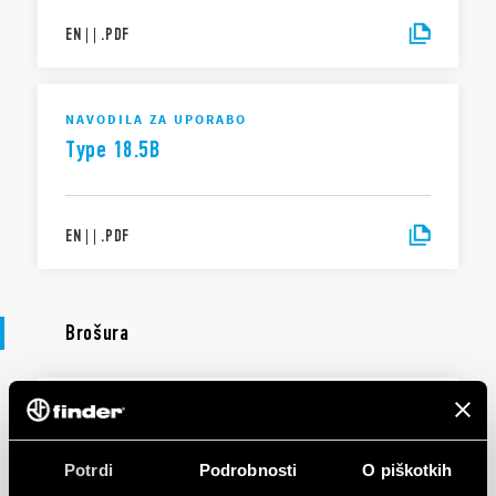
EN
|
|
.
PDF
NAVODILA ZA UPORABO
Type 18.5B
EN
|
|
.
PDF
Brošura
BROŠURA
Lighting management
Potrdi
Podrobnosti
O piškotkih