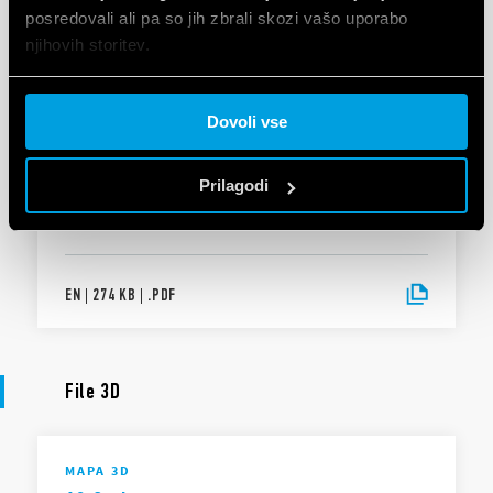
UKCA 18 Series
posredovali ali pa so jih zbrali skozi vašo uporabo
njihovih storitev.
EN
|
|
.
PDF
Cookie policy.
Dovoli vse
IZJAVA O SKLADNOSTI
Prilagodi
DoC 18 Series
EN
|
274 KB
|
.
PDF
File 3D
MAPA 3D