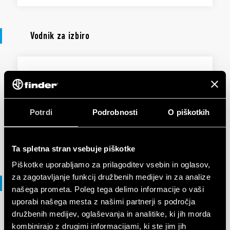
Vodnik za izbiro
VODNIK ZA IZBIRO
Selection guide - Movement and
presence detectors - 18 Series
Potrdi
Podrobnosti
O piškotkih
EN
|
|
.
PDF
Ta spletna stran vsebuje piškotke
Piškotke uporabljamo za prilagoditev vsebin in oglasov,
za zagotavljanje funkcij družbenih medijev in za analize
Izjava o skladnosti
našega prometa. Poleg tega delimo informacije o vaši
uporabi našega mesta z našimi partnerji s področja
družbenih medijev, oglaševanja in analitike, ki jih morda
IZJAVA O SKLADNOSTI UKCA
kombinirajo z drugimi informacijami, ki ste jim jih